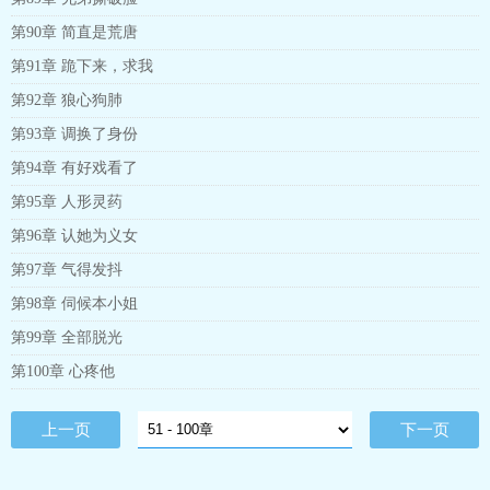
第90章 简直是荒唐
第91章 跪下来，求我
第92章 狼心狗肺
第93章 调换了身份
第94章 有好戏看了
第95章 人形灵药
第96章 认她为义女
第97章 气得发抖
第98章 伺候本小姐
第99章 全部脱光
第100章 心疼他
上一页
下一页