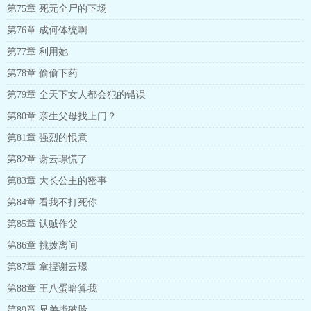
第75章 死无全尸的下场
第76章 成何体统啊
第77章 利用她
第78章 偷偷下药
第79章 全天下女人都会犯的错误
第80章 亲生父母找上门？
第81章 强烈的恨意
第82章 谢云璟慌了
第83章 大长公主的密事
第84章 看我不打死你
第85章 认贼作父
第86章 挑拨离间
第87章 拿捏谢云璟
第88章 王八蛋暗算我
第89章 兄弟撕破脸