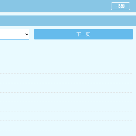
书架
下一页