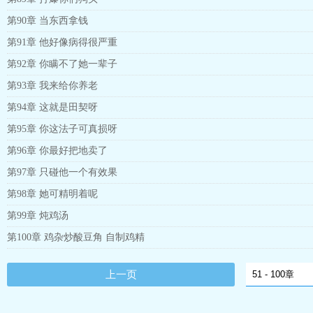
第90章 当东西拿钱
第91章 他好像病得很严重
第92章 你瞒不了她一辈子
第93章 我来给你养老
第94章 这就是田契呀
第95章 你这法子可真损呀
第96章 你最好把地卖了
第97章 只碰他一个有效果
第98章 她可精明着呢
第99章 炖鸡汤
第100章 鸡杂炒酸豆角 自制鸡精
上一页