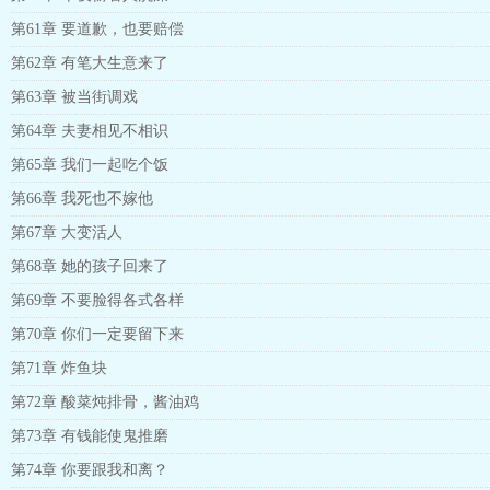
第61章 要道歉，也要赔偿
第62章 有笔大生意来了
第63章 被当街调戏
第64章 夫妻相见不相识
第65章 我们一起吃个饭
第66章 我死也不嫁他
第67章 大变活人
第68章 她的孩子回来了
第69章 不要脸得各式各样
第70章 你们一定要留下来
第71章 炸鱼块
第72章 酸菜炖排骨，酱油鸡
第73章 有钱能使鬼推磨
第74章 你要跟我和离？