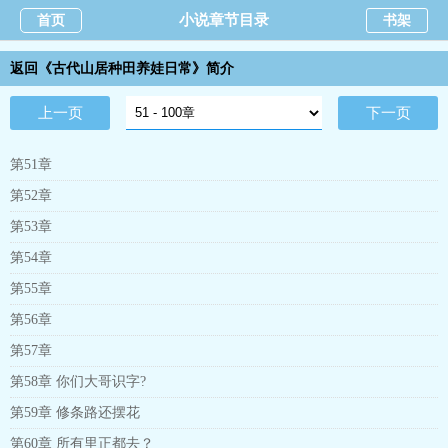
小说章节目录
首页
书架
返回《古代山居种田养娃日常》简介
上一页
下一页
第51章
第52章
第53章
第54章
第55章
第56章
第57章
第58章 你们大哥识字?
第59章 修条路还摆花
第60章 所有里正都去？