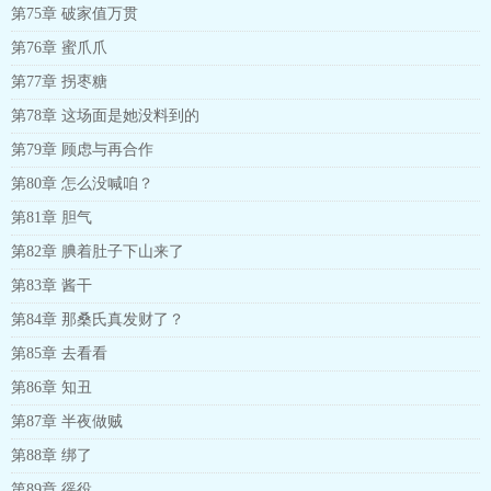
第75章 破家值万贯
第76章 蜜爪爪
第77章 拐枣糖
第78章 这场面是她没料到的
第79章 顾虑与再合作
第80章 怎么没喊咱？
第81章 胆气
第82章 腆着肚子下山来了
第83章 酱干
第84章 那桑氏真发财了？
第85章 去看看
第86章 知丑
第87章 半夜做贼
第88章 绑了
第89章 徭役