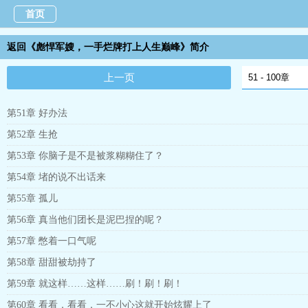
首页
返回《彪悍军嫂，一手烂牌打上人生巅峰》简介
上一页
第51章 好办法
第52章 生抢
第53章 你脑子是不是被浆糊糊住了？
第54章 堵的说不出话来
第55章 孤儿
第56章 真当他们团长是泥巴捏的呢？
第57章 憋着一口气呢
第58章 甜甜被劫持了
第59章 就这样……这样……刷！刷！刷！
第60章 看看，看看，一不小心这就开始炫耀上了