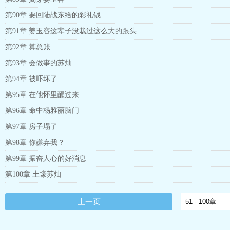
第90章 要回陆战东给的彩礼钱
第91章 姜玉容这辈子没栽过这么大的跟头
第92章 算总账
第93章 会做事的苏灿
第94章 被吓坏了
第95章 在他怀里醒过来
第96章 命中杨雅丽脑门
第97章 房子塌了
第98章 你嫌弃我？
第99章 振奋人心的好消息
第100章 土壕苏灿
上一页