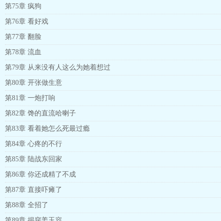
第75章 疯狗
第76章 看好戏
第77章 翻脸
第78章 流血
第79章 从来没有人这么为她着想过
第80章 开张做生意
第81章 一炮打响
第82章 馋的直流哈喇子
第83章 看着她怎么死最过瘾
第84章 心疼的不行
第85章 陆战东回家
第86章 你还成精了不成
第87章 直接吓瘫了
第88章 全招了
第89章 揭穿姜玉容