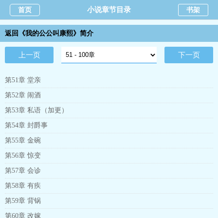
小说章节目录
首页
书架
返回《我的公公叫康熙》简介
上一页
下一页
第51章 堂亲
第52章 闹酒
第53章 私语（加更）
第54章 封爵事
第55章 金碗
第56章 惊变
第57章 会诊
第58章 有疾
第59章 背锅
第60章 改嫁