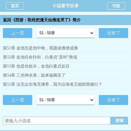
小说章节目录
首页
书架
返回《西游：取经把漫天仙佛送哭了》简介
上一页
没有了
第51章 金池岂是池中物，我愿成佛便成佛
第52章 金池任命扑街，白素贞“及时”救场
第53章 他是你姐夫，金池白素贞反目
第54章 三光神水身，如来饭碗丢了
第55章 法无众生海无佛界，我为法海谁又能助我修行？
上一页
没有了